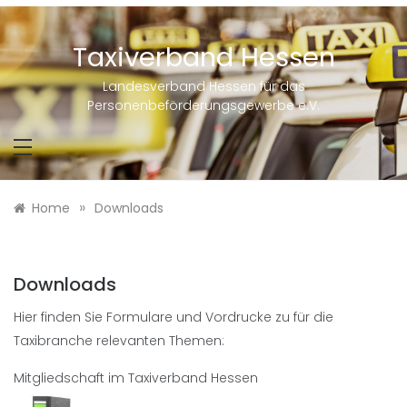
Skip
to
content
Taxiverband Hessen
Landesverband Hessen für das
Personenbeförderungsgewerbe e.V.
»
Home
Downloads
Downloads
Hier finden Sie Formulare und Vordrucke zu für die
Taxibranche relevanten Themen:
Mitgliedschaft im Taxiverband Hessen