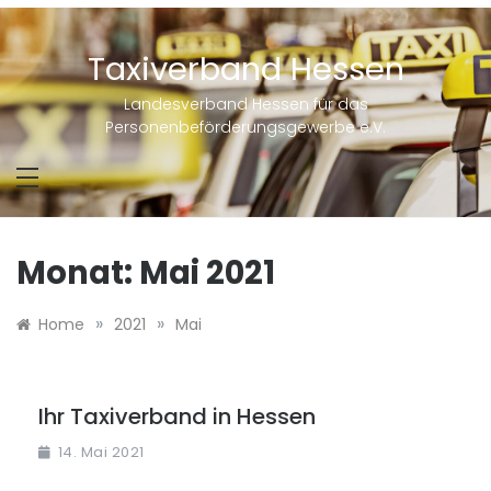
Skip
to
content
Taxiverband Hessen
Landesverband Hessen für das
Personenbeförderungsgewerbe e.V.
Monat:
Mai 2021
»
»
Home
2021
Mai
Ihr Taxiverband in Hessen
14. Mai 2021