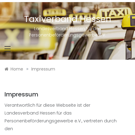
Skip
to
content
Taxiverband Hessen
Landesverband Hessen für das
Personenbeförderungsgewerbe e.V.
»
Home
Impressum
Impressum
Verantwortlich für diese Webseite ist der
Landesverband Hessen für das
Personenbeförderungsgewerbe e.V., vertreten durch
den